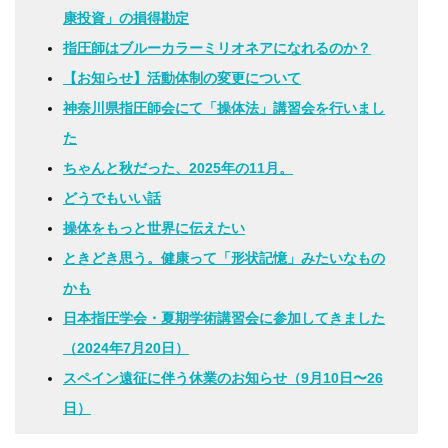
康投資」の損得勘定
指圧師はブルーカラーミリオネアになれるのか？
【お知らせ】活動体制の変更について
神奈川県指圧師会にて「操体法」講習会を行いまし
た
ちゃんと秋だった、2025年の11月。
どうでもいい話
操体をもっと世界に伝えたい
ときどき思う。健康って「形状記憶」みたいなもの
かも
日本指圧学会・夏期学術講習会に参加してきました
（2024年7月20日）
スペイン遠征に伴う休業のお知らせ（9月10日〜26
日）