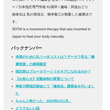
ー / 日本指圧専門学校 61期卒 / 趣味：阿波おどり
操体法は 私の曾祖父、橋本敬三が創案した健康法で
す。
SOTAI is a movement therapy that was invented in
Japan to heal your body naturally.
バックナンバー
未病のために払うべきコストは？データで見る「健
康投資」の損得勘定
指圧師はブルーカラーミリオネアになれるのか？
【お知らせ】活動体制の変更について
神奈川県指圧師会にて「操体法」講習会を行いまし
た
ちゃんと秋だった、2025年の11月。
どうでもいい話