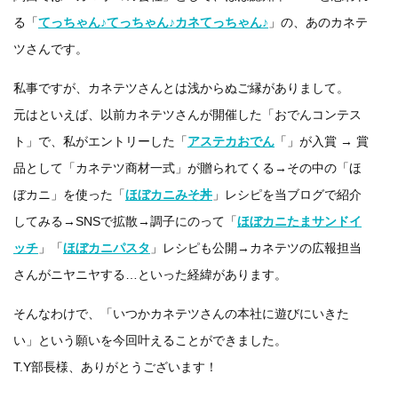
る「
てっちゃん♪てっちゃん♪カネてっちゃん♪
」の、あのカネテ
ツさんです。
私事ですが、カネテツさんとは浅からぬご縁がありまして。
元はといえば、以前カネテツさんが開催した「おでんコンテス
ト」で、私がエントリーした「
アステカおでん
「」が入賞 → 賞
品として「カネテツ商材一式」が贈られてくる→その中の「ほ
ぼカニ」を使った「
ほぼカニみそ丼
」レシピを当ブログで紹介
してみる→SNSで拡散→調子にのって「
ほぼカニたまサンドイ
ッチ
」「
ほぼカニパスタ
」レシピも公開→カネテツの広報担当
さんがニヤニヤする…といった経緯があります。
そんなわけで、「いつかカネテツさんの本社に遊びにいきた
い」という願いを今回叶えることができました。
T.Y部長様、ありがとうございます！