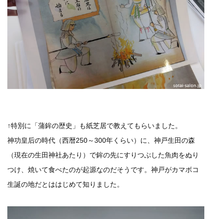
↑特別に「蒲鉾の歴史」も紙芝居で教えてもらいました。
神功皇后の時代（西暦250～300年くらい）に、神戸生田の森
（現在の生田神社あたり）で鉾の先にすりつぶした魚肉をぬり
つけ、焼いて食べたのが起源なのだそうです。神戸がカマボコ
生誕の地だとははじめて知りました。