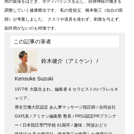
肉の緊張をほどき、ボディバランスを正し、自律神経の働きを
調整していく健康療法です。 私の曾祖父、橋本敬三（仙台の医
師）が考案しました。 クスリや道具を使わず、刺激を与えず、
副作用がないのも特徴です。
この記事の筆者
鈴木健介（アミケン） /
Kensuke Suzuki
1977年 大阪生まれ。編集者 & セラピストのパラレルキ
ャリア。
厚生労働大臣認定 あん摩マッサージ指圧師 / 合同会社
GX代表 / アミケン編集塾 塾長 / PRSJ認定PRプランナ
ー / 日本指圧専門学校 61期卒 / 趣味：阿波おどり
操体法は 私の曾祖父、橋本敬三が創案した健康法で