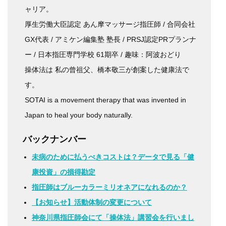
ャリア。
厚生労働大臣認定 あん摩マッサージ指圧師 / 合同会社
GX代表 / アミケン編集塾 塾長 / PRSJ認定PRプランナ
ー / 日本指圧専門学校 61期卒 / 趣味：阿波おどり
操体法は 私の曾祖父、橋本敬三が創案した健康法で
す。
SOTAI is a movement therapy that was invented in
Japan to heal your body naturally.
バックナンバー
未病のために払うべきコストは？データで見る「健
康投資」の損得勘定
指圧師はブルーカラーミリオネアになれるのか？
【お知らせ】活動体制の変更について
神奈川県指圧師会にて「操体法」講習会を行いまし