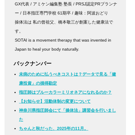
GX代表 / アミケン編集塾 塾長 / PRSJ認定PRプランナ
ー / 日本指圧専門学校 61期卒 / 趣味：阿波おどり
操体法は 私の曾祖父、橋本敬三が創案した健康法で
す。
SOTAI is a movement therapy that was invented in
Japan to heal your body naturally.
バックナンバー
未病のために払うべきコストは？データで見る「健
康投資」の損得勘定
指圧師はブルーカラーミリオネアになれるのか？
【お知らせ】活動体制の変更について
神奈川県指圧師会にて「操体法」講習会を行いまし
た
ちゃんと秋だった、2025年の11月。