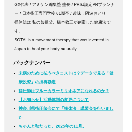
GX代表 / アミケン編集塾 塾長 / PRSJ認定PRプランナ
ー / 日本指圧専門学校 61期卒 / 趣味：阿波おどり
操体法は 私の曾祖父、橋本敬三が創案した健康法で
す。
SOTAI is a movement therapy that was invented in
Japan to heal your body naturally.
バックナンバー
未病のために払うべきコストは？データで見る「健
康投資」の損得勘定
指圧師はブルーカラーミリオネアになれるのか？
【お知らせ】活動体制の変更について
神奈川県指圧師会にて「操体法」講習会を行いまし
た
ちゃんと秋だった、2025年の11月。