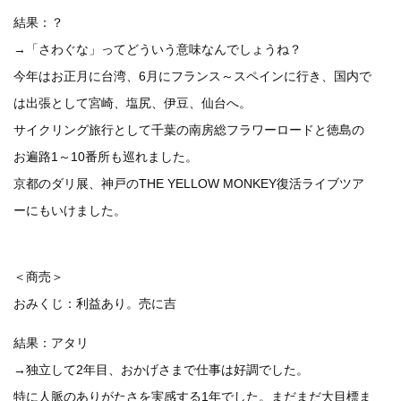
結果：？
→「さわぐな」ってどういう意味なんでしょうね？
今年はお正月に台湾、6月にフランス～スペインに行き、国内で
は出張として宮崎、塩尻、伊豆、仙台へ。
サイクリング旅行として千葉の南房総フラワーロードと徳島の
お遍路1～10番所も巡れました。
京都のダリ展、神戸のTHE YELLOW MONKEY復活ライブツア
ーにもいけました。
＜商売＞
おみくじ：利益あり。売に吉
結果：アタリ
→独立して2年目、おかげさまで仕事は好調でした。
特に人脈のありがたさを実感する1年でした。まだまだ大目標ま