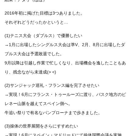
2016年初に掲げた目標は3つありました。
それぞれどうだったかというと…
(1)テニス大会（ダブルス）で優勝したい
→1月に出場したシングルス大会は準V、2月、8月に出場したダ
ブルス大会は予選敗退でした。
9月以降は引越し作業で忙しくなり、出場機会を逸したこともあ
り、残念ながら未達成(> <)
(2)サンジャック巡礼・フランス編を完了させたい
→実現！6月にフランス・トゥールーズに渡り、バスク地方のピ
レネー山脈を越えてスペイン側へ。
牛追い祭りで有名なパンプローナまで歩きました。
(3)操体の世界展開をさらにすすめたい
→実現！6月にスペイン・マドリードにて操体国際会議を実施。