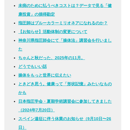
未病のために払うべきコストは？データで見る「健
康投資」の損得勘定
指圧師はブルーカラーミリオネアになれるのか？
【お知らせ】活動体制の変更について
神奈川県指圧師会にて「操体法」講習会を行いまし
た
ちゃんと秋だった、2025年の11月。
どうでもいい話
操体をもっと世界に伝えたい
ときどき思う。健康って「形状記憶」みたいなもの
かも
日本指圧学会・夏期学術講習会に参加してきました
（2024年7月20日）
スペイン遠征に伴う休業のお知らせ（9月10日〜26
日）