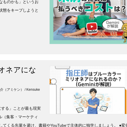
なものかも」というお
状態をキープしようと
オネアにな
木健介（アミケン） / Kensuke
立する」ことが最も現実
ル（集客・マーケティ
てくる先輩を避け、書籍やYouTubeで主体的に独学しましょう。 ●変