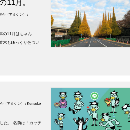
の11月。
 鈴木健介（アミケン） /
年の11月はちゃん
ウ並木もゆっくり色づい
木健介（アミケン） / Kensuke
した。 名前は「カッチ