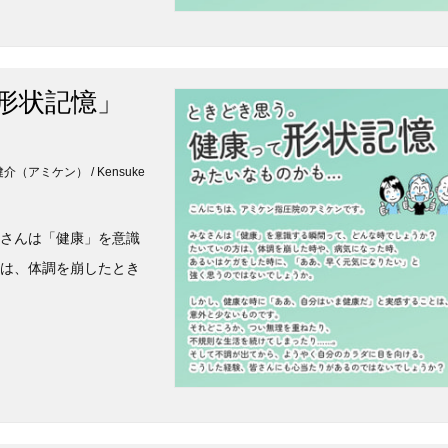
形状記憶」
鈴木健介（アミケン） / Kensuke
なさんは「健康」を意識
方は、体調を崩したとき