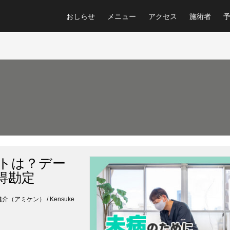
おしらせ
メニュー
アクセス
施術者
トは？デー
得勘定
鈴木健介（アミケン） / Kensuke