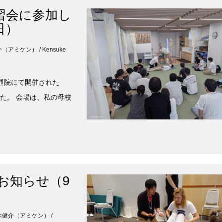
習会に参加し
日）
健介（アミケン） / Kensuke
伝通院にて開催された
た。 会場は、私の母校
お知らせ（9
: 鈴木健介（アミケン） /