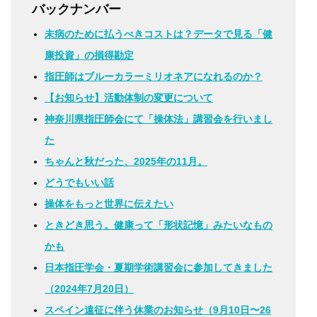
バックナンバー
未病のために払うべきコストは？データで見る「健
康投資」の損得勘定
指圧師はブルーカラーミリオネアになれるのか？
【お知らせ】活動体制の変更について
神奈川県指圧師会にて「操体法」講習会を行いまし
た
ちゃんと秋だった、2025年の11月。
どうでもいい話
操体をもっと世界に伝えたい
ときどき思う。健康って「形状記憶」みたいなもの
かも
日本指圧学会・夏期学術講習会に参加してきました
（2024年7月20日）
スペイン遠征に伴う休業のお知らせ（9月10日〜26