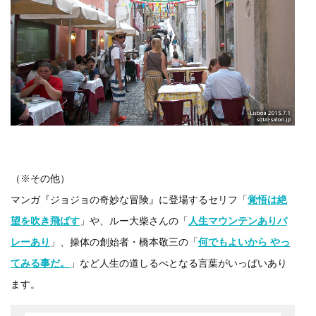
（※その他）
マンガ『ジョジョの奇妙な冒険』に登場するセリフ「
覚悟は絶
望を吹き飛ばす
」や、ルー大柴さんの「
人生マウンテンありバ
レーあり
」、操体の創始者・橋本敬三の「
何でもよいから やっ
てみる事だ。
」など人生の道しるべとなる言葉がいっぱいあり
ます。