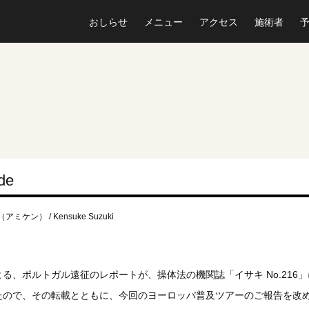
おしらせ
メニュー
アクセス
施術者
de
介（アミケン） / Kensuke Suzuki
、ポルトガル遠征のレポートが、操体法の機関誌「イサキ No.216
たので、その転載とともに、今回のヨーロッパ普及ツアーのご報告を改