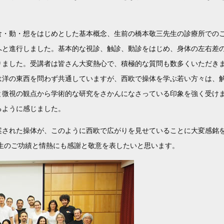
食・動・想をはじめとした基本概念、生前の橋本敬三先生の診療所での
へと進行しました。基本的な視診、触診、動診をはじめ、身体の左右差
りました。受講者は皆さん大変熱心で、積極的な質問も数多くいただき
は洋の東西を問わず共通していますが、西欧で操体を学ぶ若い方々は、
と微視の観点から学術的な研究をさかんになさっている印象を強く受け
るように感じました。
案された操体が、このように西欧で広がりを見せていることに大変感銘
生のご功績と情熱にも感謝と敬意を表したいと思います。