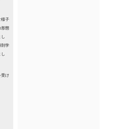
ご様子
の形態
まし
解剖学
まし
を受け