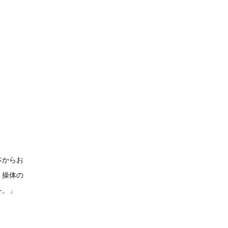
本からお
。操体の
を。」