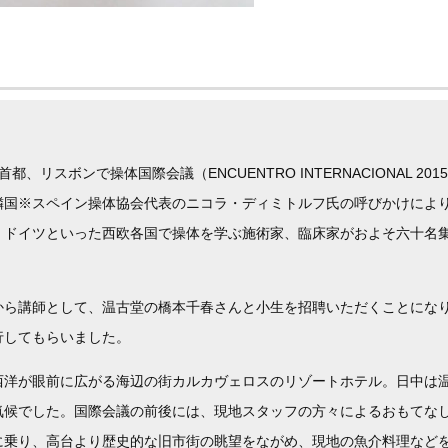
、リスボンで操体国際会議（ENCUENTRO INTERNACIONAL 201
隣国※スペイン操体協会代表のニコラ・ディミトルフ氏の呼びかけによ
、ドイツといった西欧各国で操体を学ぶ施術家、臨床家がおよそ六十名
から講師として、温古堂の橋本千春さんと小生を招聘いただくことにな
行してもらいました。
西洋が眼前に広がる海辺の街カルカヴェロスのリゾートホテル。日中は
気候でした。国際会議の前後には、現地スタッフの方々によるおもてな
に乗り、高台より歴史的な旧市街の眺望をながめ、現地の魚介料理など