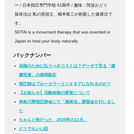
ー / 日本指圧専門学校 61期卒 / 趣味：阿波おどり
操体法は 私の曾祖父、橋本敬三が創案した健康法で
す。
SOTAI is a movement therapy that was invented in
Japan to heal your body naturally.
バックナンバー
未病のために払うべきコストは？データで見る「健
康投資」の損得勘定
指圧師はブルーカラーミリオネアになれるのか？
【お知らせ】活動体制の変更について
神奈川県指圧師会にて「操体法」講習会を行いまし
た
ちゃんと秋だった、2025年の11月。
どうでもいい話